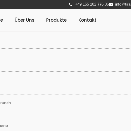
+49 155 102 776 06
info@tira
te
Über Uns
Produkte
Kontakt
crunch
ueno