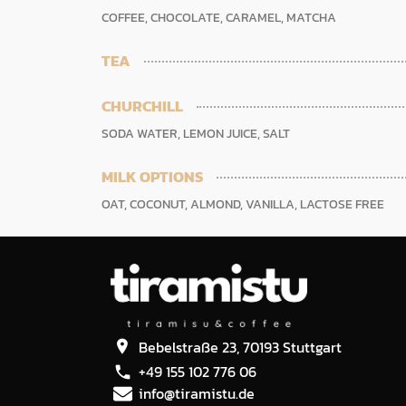
COFFEE, CHOCOLATE, CARAMEL, MATCHA
TEA
CHURCHILL
SODA WATER, LEMON JUICE, SALT
MILK OPTIONS
OAT, COCONUT, ALMOND, VANILLA, LACTOSE FREE
Bebelstraße 23, 70193 Stuttgart
+49 155 102 776 06
info@tiramistu.de